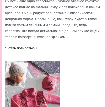
Ну вот и ещё одно тепленькое и уютное вязаное крючком
детское пальто на мальчишечку 2 лет появилось в нашем
арсенале. Очень радует расцветочка и классическая,
добротная форма. Несомненно, наш герой будет в таком
пальто самым стильным и самым нарядным, ведь
классика -это всегда актуально, а в данном случае ещё и
тепло и комфортно. вязаное крючком …
Вязаное
Читать полностью »
крючком
детское
пальто