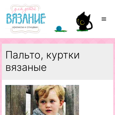
Перейти
к
содержимому
Глав
мен
Пальто, куртки
вязаные