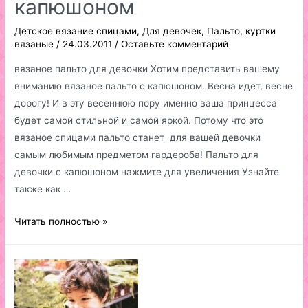
капюшоном
Детское вязание спицами
,
Для девочек
,
Пальто, куртки
вязаные
/
24.03.2011
/
Оставьте комментарий
вязаное пальто для девочки Хотим представить вашему
вниманию вязаное пальто с капюшоном. Весна идёт, весне
дорогу! И в эту весеннюю пору именно ваша принцесса
будет самой стильной и самой яркой. Потому что это
вязаное спицами пальто станет для вашей девочки
самым любимым предметом гардероба! Пальто для
девочки с капюшоном нажмите для увеличения Узнайте
также как …
Пальто
Читать полностью »
для
девочки
с
капюшоном