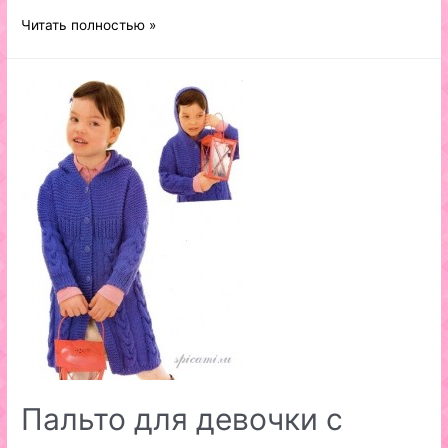
Вязаное
Читать полностью »
пальто
для
малыша
Пальто для девочки с