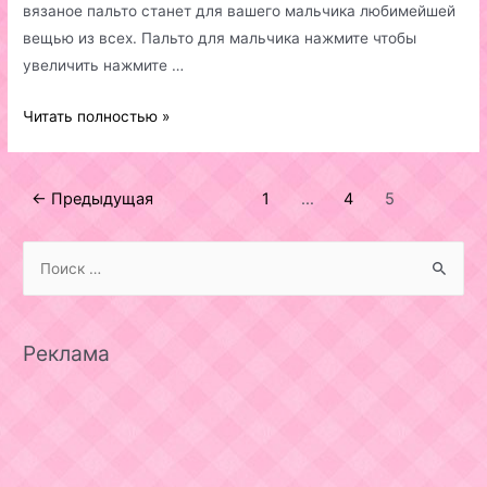
вязаное пальто станет для вашего мальчика любимейшей
вещью из всех. Пальто для мальчика нажмите чтобы
увеличить нажмите …
Пальто
Читать полностью »
для
мальчика
Навигация
←
Предыдущая
1
…
4
5
по
записям
S
e
a
r
Реклама
c
h
f
o