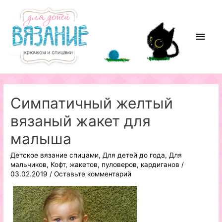
Перейти
к
содержимому
Глав
мен
Симпатичный желтый
вязаный жакет для
малыша
Детское вязание спицами
,
Для детей до года
,
Для
мальчиков
,
Кофт, жакетов, пуловеров, кардиганов
/
03.02.2019
/
Оставьте комментарий