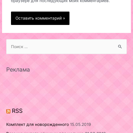
браузере для последующих моих комментариев.
S
e
a
r
Реклама
c
h
f
o
r
RSS
:
Комплект для новорожденного
15.05.2019