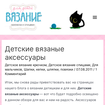
Перейти
к
содержимому
Глав
мен
Детские вязаные
аксессуары
Детское вязание крючком
,
Детское вязание спицами
,
Для
мальчиков
,
Шапки, кепки, шляпки, повязки
/
07.08.2011
/
1
Комментарий
Итак, мы снова рады приветствовать вас на страницах
нашего блога о вязании детишкам и для них.
Детские
вязаные аксессуары
— вот что будет подробно освещено
в данном обзоре для вас и нам на радость. Аксессуаров