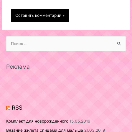
S
e
a
r
Реклама
c
h
f
o
r
RSS
:
Комплект для новорожденного
15.05.2019
Вязание жилета спицами для малыша
21.03.2019