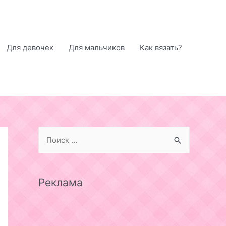
Для девочек
Для мальчиков
Как вязать?
S
e
a
r
Реклама
c
h
f