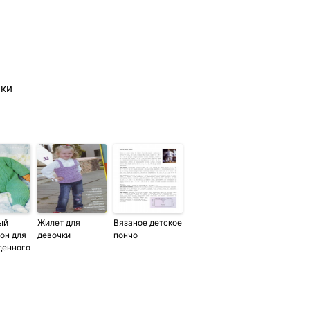
чки
ый
Жилет для
Вязаное детское
он для
девочки
пончо
денного