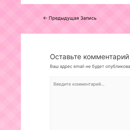
Навигация
←
Предыдущая Запись
по
записям
Оставьте комментарий
Ваш адрес email не будет опубликова
Введите
комментарий...