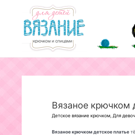
Перейти
к
содержимому
Вязаное крючком 
Детское вязание крючком
,
Для дево
Вязаное крючком детское платье
тё