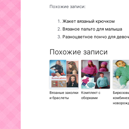
Похожие записи:
Жакет вязаный крючком
Вязаное пальто для малыша
Разноцветное пончо для дево
Похожие записи
Вязаные заколки
Комплект с
Бирюзов
и браслеты
оборками
комбинез
новорож