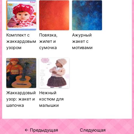
Комплект с
Повязка,
Ажурный
жаккардовым
жилет и
жакет с
узором
сумочка
мотивами
Жаккардовый
Нежный
узор: жакет и
костюм для
шапочка
малышки
Навигация
←
Предыдущая
Следующая