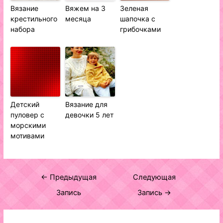
Вязание
Вяжем на 3
Зеленая
крестильного
месяца
шапочка с
набора
грибочками
Детский
Вязание для
пуловер с
девочки 5 лет
морскими
мотивами
Навигация
←
Предыдущая
Следующая
по
Запись
Запись
→
записям