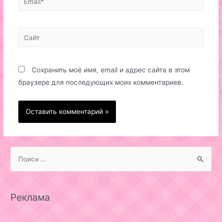
Сайт
Сохранить моё имя, email и адрес сайта в этом
браузере для последующих моих комментариев.
S
e
a
r
Реклама
c
h