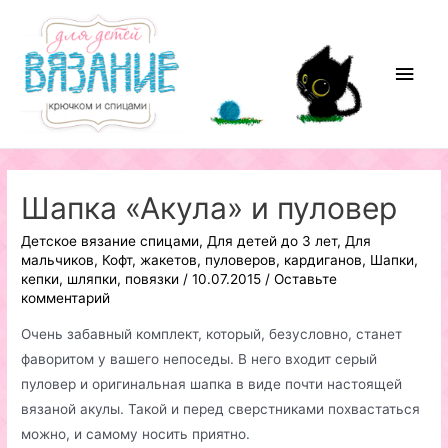
Перейти
к
содержимому
Глав
мен
Шапка «Акула» и пуловер
Детское вязание спицами
,
Для детей до 3 лет
,
Для
мальчиков
,
Кофт, жакетов, пуловеров, кардиганов
,
Шапки,
кепки, шляпки, повязки
/
10.07.2015
/
Оставьте
комментарий
Очень забавный комплект, который, безусловно, станет
фаворитом у вашего непоседы. В него входит серый
пуловер и оригинальная шапка в виде почти настоящей
вязаной акулы. Такой и перед сверстниками похвастаться
можно, и самому носить приятно.