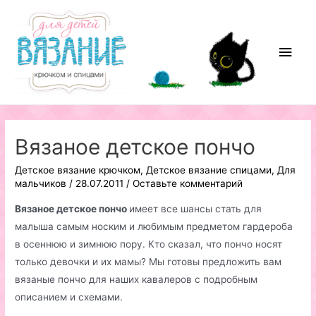
Перейти
к
содержимому
Глав
мен
Вязаное детское пончо
Детское вязание крючком
,
Детское вязание спицами
,
Для
мальчиков
/
28.07.2011
/
Оставьте комментарий
Вязаное детское пончо
имеет все шансы стать для
малыша самым носким и любимым предметом гардероба
в осеннюю и зимнюю пору. Кто сказал, что пончо носят
только девочки и их мамы? Мы готовы предложить вам
вязаные пончо для наших кавалеров с подробным
описанием и схемами.