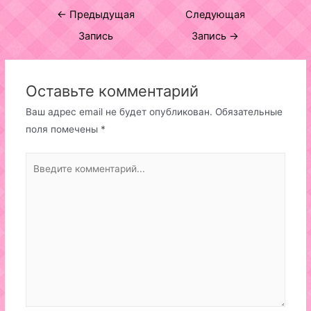
Навигация
←
Предыдущая
Следующая
по
Запись
Запись
→
записям
Оставьте комментарий
Ваш адрес email не будет опубликован.
Обязательные
поля помечены
*
Введите
комментарий...