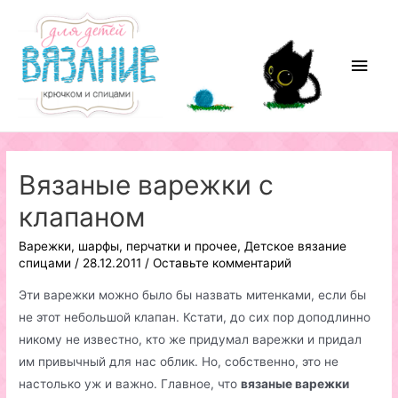
Перейти
к
содержимому
Глав
мен
Вязаные варежки с
клапаном
Варежки, шарфы, перчатки и прочее
,
Детское вязание
спицами
/
28.12.2011
/
Оставьте комментарий
Эти варежки можно было бы назвать митенками, если бы
не этот небольшой клапан. Кстати, до сих пор доподлинно
никому не известно, кто же придумал варежки и придал
им привычный для нас облик. Но, собственно, это не
настолько уж и важно. Главное, что
вязаные варежки