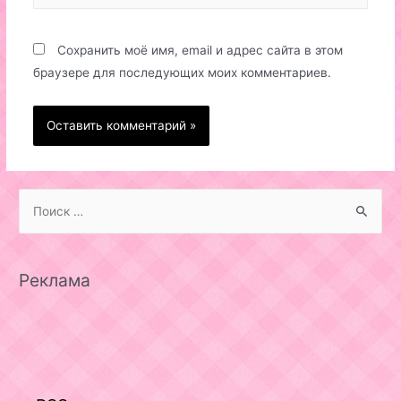
Сохранить моё имя, email и адрес сайта в этом
браузере для последующих моих комментариев.
S
e
a
r
Реклама
c
h
f
o
r