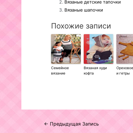
Вязаные детские тапочки
Вязаные шапочки
Похожие записи
Семейное
Вязаная худи
Ореховое
вязание
кофта
и гетры
Навигация
←
Предыдущая Запись
по