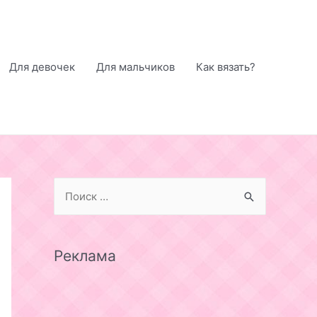
Для девочек
Для мальчиков
Как вязать?
S
e
a
r
Реклама
c
h
f