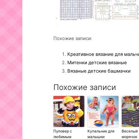
Похожие записи:
Креативное вязание для мальч
Митенки детские вязаные
Вязаные детские башмачки
Похожие записи
Пуловер с
Купальник для
Веселый
любимым
малышки
морячок