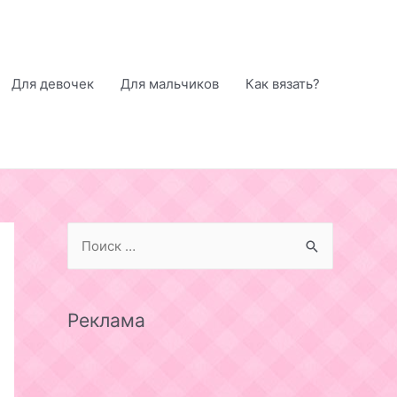
Для девочек
Для мальчиков
Как вязать?
S
e
a
r
Реклама
c
h
f