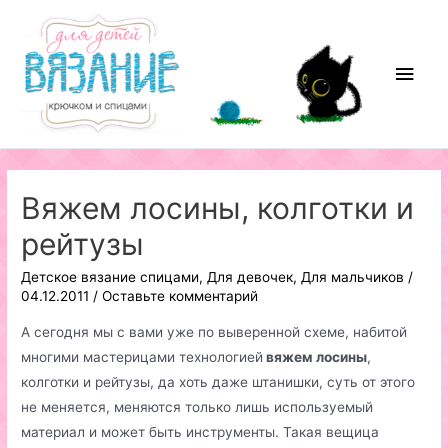
Перейти
к
содержимому
Глав
мен
Вяжем лосины, колготки и
рейтузы
Детское вязание спицами
,
Для девочек
,
Для мальчиков
/
04.12.2011
/
Оставьте комментарий
А сегодня мы с вами уже по выверенной схеме, набитой
многими мастерицами технологией
вяжем лосины
,
колготки и рейтузы, да хоть даже штанишки, суть от этого
не меняется, меняются только лишь используемый
материал и может быть инструменты. Такая вещица