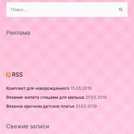
S
e
a
r
Реклама
c
h
f
o
r
RSS
:
Комплект для новорожденного
15.05.2019
Вязание жилета спицами для малыша
21.03.2019
Вязаное крючком детское платье
21.03.2019
Свежие записи