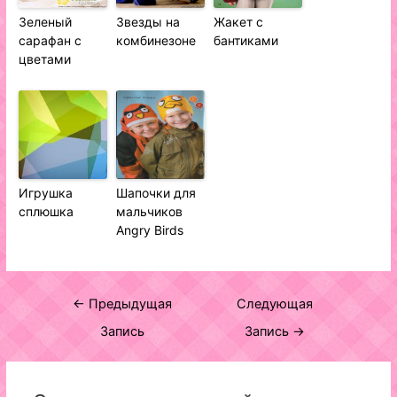
Зеленый
Звезды на
Жакет с
сарафан с
комбинезоне
бантиками
цветами
Игрушка
Шапочки для
сплюшка
мальчиков
Angry Birds
Навигация
←
Предыдущая
Следующая
по
Запись
Запись
→
записям