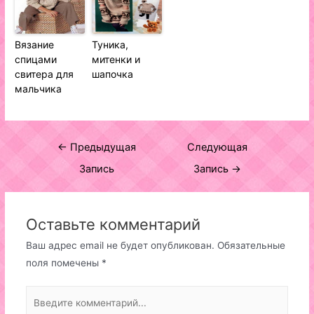
Вязание
Туника,
спицами
митенки и
свитера для
шапочка
мальчика
Навигация
←
Предыдущая
Следующая
по
Запись
Запись
→
записям
Оставьте комментарий
Ваш адрес email не будет опубликован.
Обязательные
поля помечены
*
Введите
комментарий...