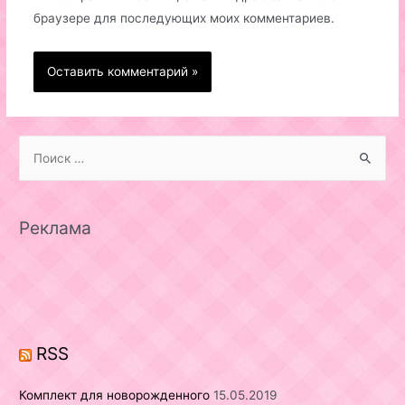
браузере для последующих моих комментариев.
S
e
a
r
Реклама
c
h
f
o
r
RSS
:
Комплект для новорожденного
15.05.2019