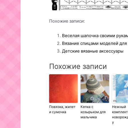
Похожие записи:
Веселая шапочка своими рука
Вязание спицами моделей для
Детские вязаные аксессуары
Похожие записи
Повязка, жилет
Кепка с
Нежный
и сумочка
козырьком для
комплект
мальчика
новорож
у