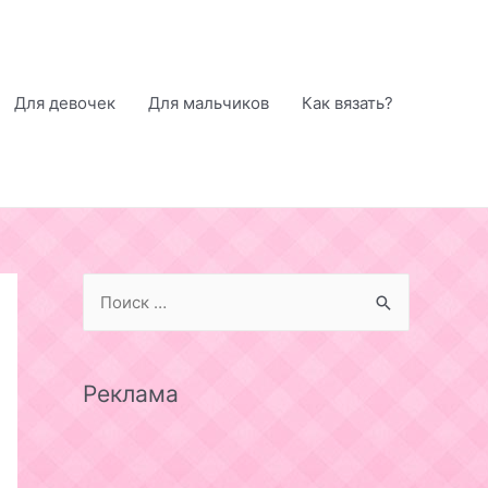
Для девочек
Для мальчиков
Как вязать?
S
e
a
r
Реклама
c
h
f