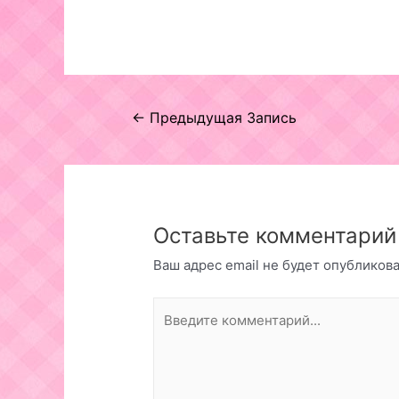
Навигация
←
Предыдущая Запись
по
записям
Оставьте комментарий
Ваш адрес email не будет опубликова
Введите
комментарий...