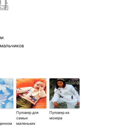
ми
 мальчиков
Пуловер для
Пуловер из
самых
мохера
денном
маленьких