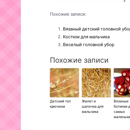
Похожие записи:
Вязаный детский головной убо
Костюм для мальчика
Веселый головной убор
Похожие записи
Детский топ
Жилет и
Вязаные
крючком
шапочка для
ботинки 
мальчика
самых
маленьк