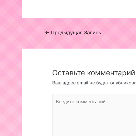
Навигация
←
Предыдущая Запись
по
записям
Оставьте комментарий
Ваш адрес email не будет опубликова
Введите
комментарий...