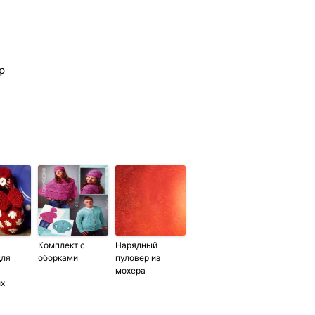
р
Комплект с
Нарядный
для
оборками
пуловер из
мохера
их