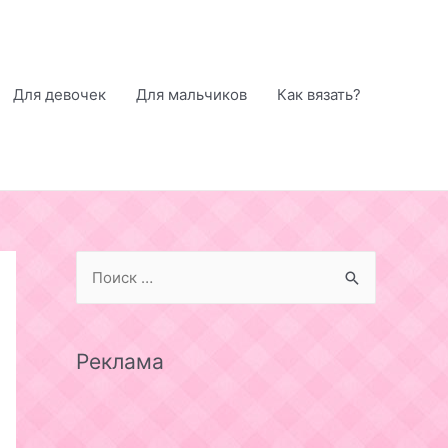
Для девочек
Для мальчиков
Как вязать?
S
e
a
r
Реклама
c
h
f