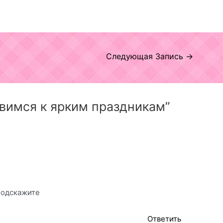
Следующая Запись
→
овимся к ярким праздникам”
подскажите
Ответить