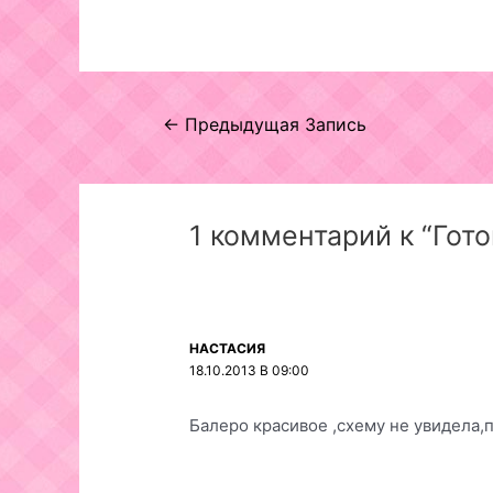
Навигация
←
Предыдущая Запись
по
записям
1 комментарий к “Гот
НАСТАСИЯ
18.10.2013 В 09:00
Балеро красивое ,схему не увидела,