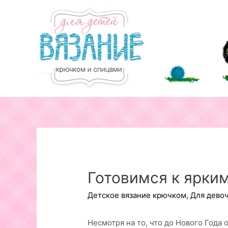
Перейти
к
содержимому
Готовимся к ярки
Детское вязание крючком
,
Для дево
Несмотря на то, что до Нового Года