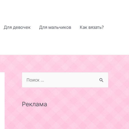
Для девочек
Для мальчиков
Как вязать?
S
e
a
r
Реклама
c
h
f