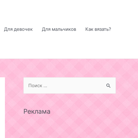
Для девочек
Для мальчиков
Как вязать?
S
e
a
r
Реклама
c
h
f