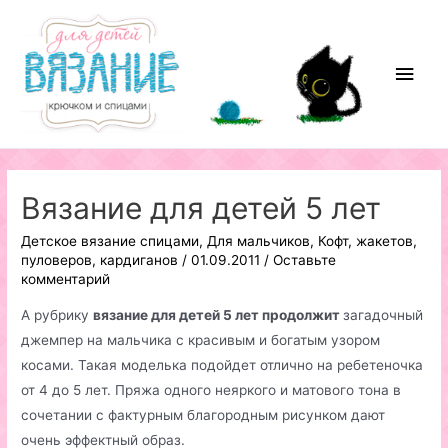
Перейти
к
содержимому
Глав
мен
Вязание для детей 5 лет
Детское вязание спицами
,
Для мальчиков
,
Кофт, жакетов,
пуловеров, кардиганов
/
01.09.2011
/
Оставьте
комментарий
А рубрику
вязание для детей 5 лет продолжит
загадочный
джемпер на мальчика с красивым и богатым узором
косами. Такая моделька подойдет отлично на ребетеночка
от 4 до 5 лет. Пряжа одного неяркого и матового тона в
сочетании с фактурным благородным рисунком дают
очень эффектный образ.