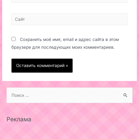
Сайт
Сохранить моё имя, email и адрес сайта в этом
браузере для последующих моих комментариев.
S
e
a
r
Реклама
c
h