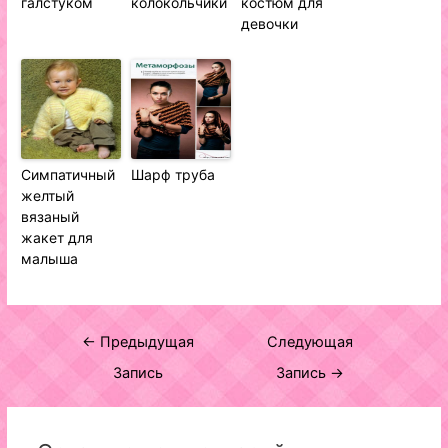
галстуком
колокольчики
костюм для
девочки
Симпатичный
Шарф труба
желтый
вязаный
жакет для
малыша
Навигация
←
Предыдущая
Следующая
по
Запись
Запись
→
записям