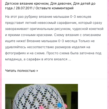
Детское вязание крючком
,
Для девочек
,
Для детей до
года
/
28.07.2011
/
Оставьте комментарий
На этот раз рубрику вязание малышам 0-3 месяцев
представит летний невесомый сарафанчик, который сразу
завораживает оригинальным рисунком, чудесной кокеткой
и яркими сочными красками. Схему вязания с описанием
ищите ниже! Вязание малышам 0-3 месяца Только не
удивляйтесь несоответствию размеров изделия на
фотографиях и на схеме. Просто схема была заточена под
младенца, а сарафан в итоге вязался …
Вязание
Читать полностью »
малышам
0-
3
месяца