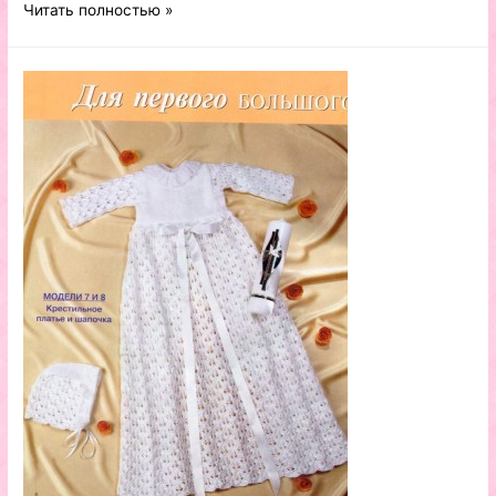
Вязаные
Читать полностью »
детские
тапочки