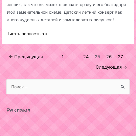
чепчик, так что вы можете связать сразу и его благодаря
этой замечательной схеме. Детский летний конверт Как
много чудесных деталей и замысловатых рисунков! …
Детский
Читать полностью »
летний
конверт
Навигация
←
Предыдущая
1
…
24
25
26
27
по
Следующая
→
записям
S
e
a
r
Реклама
c
h
f