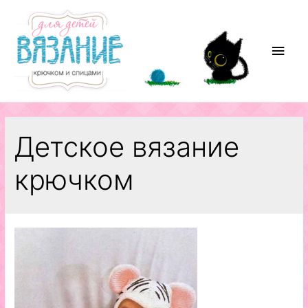
Перейти
к
содержимому
Глав
мен
Детское вязание
крючком