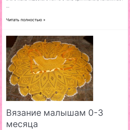
…
Вязаное
Читать полностью »
детское
пончо
Вязание малышам 0-3
месяца