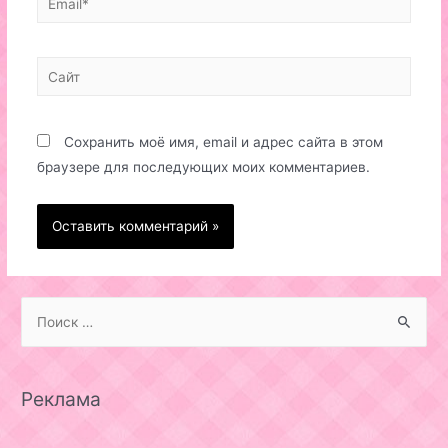
Сайт
Сохранить моё имя, email и адрес сайта в этом
браузере для последующих моих комментариев.
S
e
a
r
Реклама
c
h