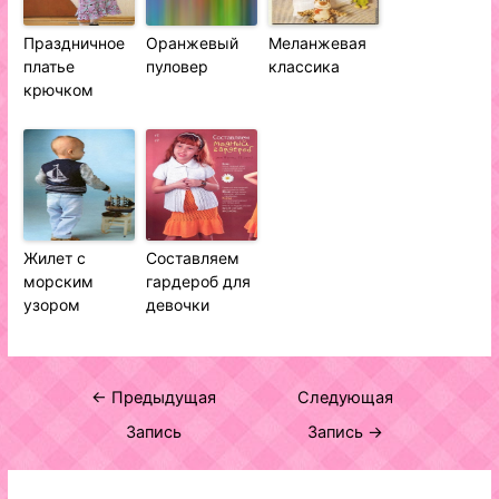
Праздничное
Оранжевый
Меланжевая
платье
пуловер
классика
крючком
Жилет с
Составляем
морским
гардероб для
узором
девочки
Навигация
←
Предыдущая
Следующая
по
Запись
Запись
→
записям