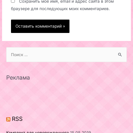
Сохранить моё имя, email и адрес сайта в этом
браузере для последующих моих комментариев.
S
e
a
r
Реклама
c
h
f
o
r
RSS
:
Комплект для новорожденного
15.05.2019