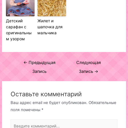
Детский
Жилет и
сарафан с
шапочка для
оригинальны
мальчика
м узором
Навигация
←
Предыдущая
Следующая
по
Запись
Запись
→
записям
Оставьте комментарий
Ваш адрес email не будет опубликован.
Обязательные
поля помечены
*
Введите