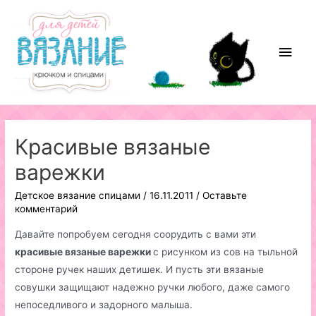
Перейти
к
содержимому
Глав
мен
Красивые вязаные
варежки
Детское вязание спицами
/
16.11.2011
/
Оставьте
комментарий
Давайте попробуем сегодня соорудить с вами эти
красивые вязаные варежки
с рисунком из сов на тыльной
стороне ручек наших детишек. И пусть эти вязаные
совушки защищают надежно ручки любого, даже самого
непоседливого и задорного малыша.