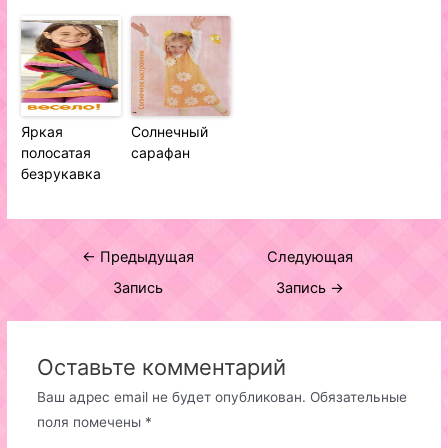
Яркая
Солнечный
полосатая
сарафан
безрукавка
Навигация
←
Предыдущая
Следующая
по
Запись
Запись
→
записям
Оставьте комментарий
Ваш адрес email не будет опубликован.
Обязательные
поля помечены
*