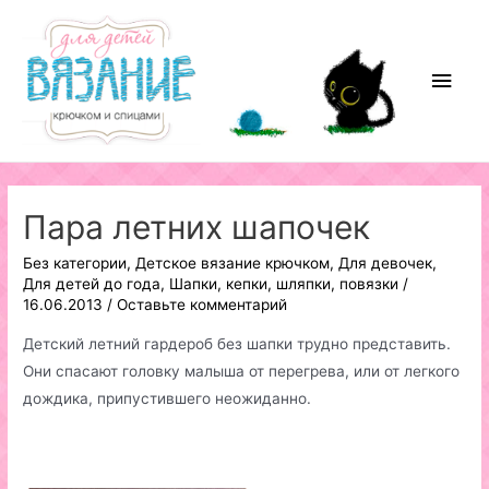
Перейти
к
содержимому
Глав
мен
Пара летних шапочек
Без категории
,
Детское вязание крючком
,
Для девочек
,
Для детей до года
,
Шапки, кепки, шляпки, повязки
/
16.06.2013
/
Оставьте комментарий
Детский летний гардероб без шапки трудно представить.
Они спасают головку малыша от перегрева, или от легкого
дождика, припустившего неожиданно.