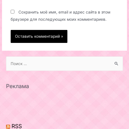
Сохранить моё имя, email и адрес сайта в этом
браузере для последующих моих комментариев.
S
e
a
r
Реклама
c
h
f
o
r
RSS