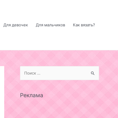
Для девочек
Для мальчиков
Как вязать?
S
e
a
r
Реклама
c
h
f