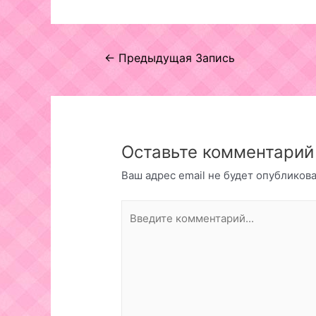
Навигация
←
Предыдущая Запись
по
записям
Оставьте комментарий
Ваш адрес email не будет опубликова
Введите
комментарий...