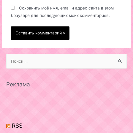
Сохранить моё имя, email и адрес сайта в этом
браузере для последующих моих комментариев.
S
e
a
r
Реклама
c
h
f
o
r
RSS
: