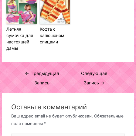
Летняя
Кофта с
сумочка для
капюшоном
настоящей
спицами
дамы
Навигация
←
Предыдущая
Следующая
по
Запись
Запись
→
записям
Оставьте комментарий
Ваш адрес email не будет опубликован.
Обязательные
поля помечены
*