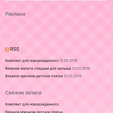
a
r
Реклама
c
h
f
o
r
RSS
:
Комплект для новорожденного
15.05.2019
Вязание жилета спицами для малыша
21.03.2019
Вязаное крючком детское платье
21.03.2019
Свежие записи
Комплект для новорожденного
Вязаное крючком детское платье