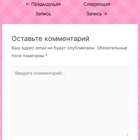
Навигация
←
Предыдущая
Следующая
по
Запись
Запись
→
записям
Оставьте комментарий
Ваш адрес email не будет опубликован.
Обязательные
поля помечены
*
Введите
комментарий...