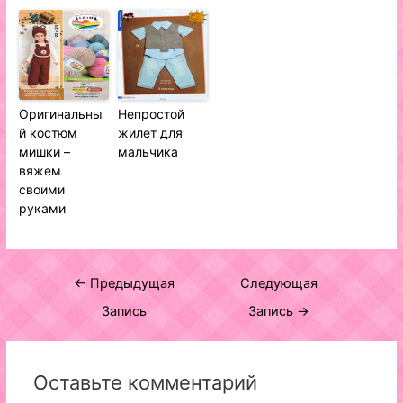
Оригинальны
Непростой
й костюм
жилет для
мишки –
мальчика
вяжем
своими
руками
Навигация
←
Предыдущая
Следующая
по
Запись
Запись
→
записям
Оставьте комментарий