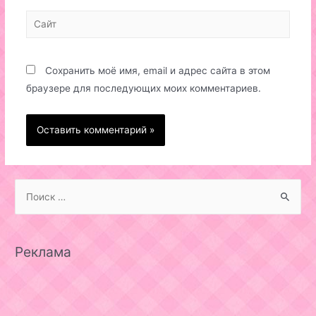
Сайт
Сохранить моё имя, email и адрес сайта в этом
браузере для последующих моих комментариев.
S
e
a
r
Реклама
c
h
f